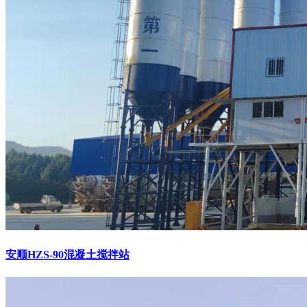
安顺HZS-90混凝土搅拌站