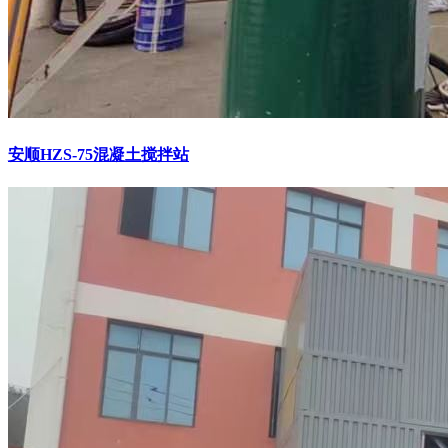
安顺HZS-75混凝土搅拌站