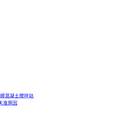
顺混凝土搅拌站
失准原因