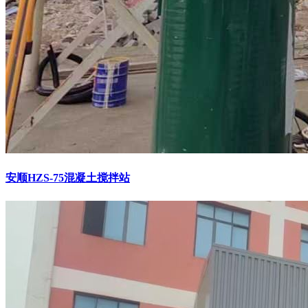
安顺HZS-75混凝土搅拌站