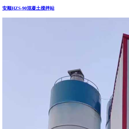
安顺HZS-90混凝土搅拌站