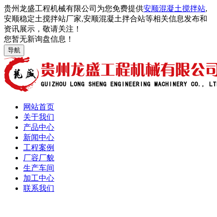
贵州龙盛工程机械有限公司为您免费提供
安顺混凝土搅拌站
,
安顺稳定土搅拌站厂家,安顺混凝土拌合站等相关信息发布和
资讯展示，敬请关注！
您暂无新询盘信息！
导航
网站首页
关于我们
产品中心
新闻中心
工程案例
厂容厂貌
生产车间
加工中心
联系我们