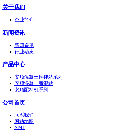
关于我们
企业简介
新闻资讯
新闻资讯
行业动态
产品中心
安顺混凝土搅拌站系列
安顺混凝土商混站
安顺配料机系列
公司首页
联系我们
网站地图
XML