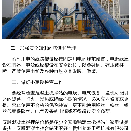
二、加强安全知识的培训和管理
临时用电的线路架设应按固定用电的规范设置，电源线应
设在暗器、电源线应架设在安全部位，以免碰砸、碾压或挂
断。严禁使用电炉及各种电热器具取暖、做饭。
三、做好不定期检查工作
要经常检查混凝土搅拌站的电线、电气设备，发现可能引
起的短路、打火、发热或绝缘不良的情况，必须立即修复或更
换。禁止使用不合格的保险装置，更不能使用铜丝、铁丝、铝
丝代替保险丝。电气设备的电源线不得超过安全负荷。
安顺混凝土搅拌站价格是多少？安顺稳定土搅拌站厂家电话是
多少？安顺混凝土拌合站哪家好？贵州龙盛工程机械有限公司