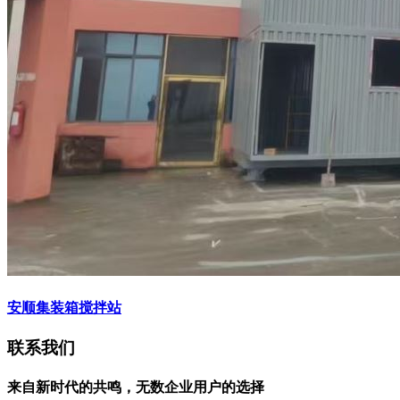
安顺集装箱搅拌站
联系我们
来自新时代的共鸣，无数企业用户的选择