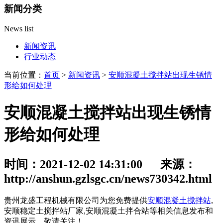
新闻分类
News list
新闻资讯
行业动态
当前位置：
首页
>
新闻资讯
>
安顺混凝土搅拌站出现生锈情
形给如何处理
安顺混凝土搅拌站出现生锈情
形给如何处理
时间：2021-12-02 14:31:00 来源：
http://anshun.gzlsgc.cn/news730342.html
贵州龙盛工程机械有限公司为您免费提供
安顺混凝土搅拌站
,
安顺稳定土搅拌站厂家,安顺混凝土拌合站等相关信息发布和
资讯展示，敬请关注！