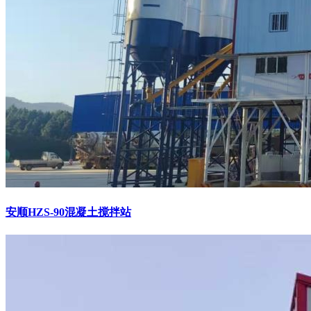
安顺HZS-90混凝土搅拌站