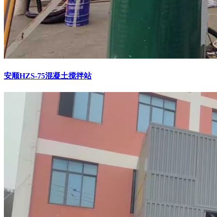
安顺HZS-75混凝土搅拌站