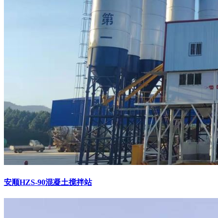
安顺HZS-90混凝土搅拌站