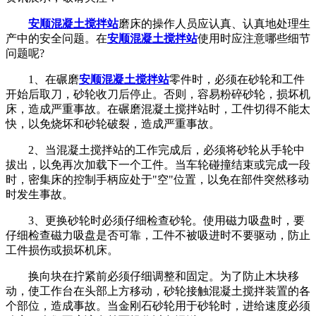
安顺混凝土搅拌站
磨床的操作人员应认真、认真地处理生
产中的安全问题。在
安顺混凝土搅拌站
使用时应注意哪些细节
问题呢?
1、在碾磨
安顺混凝土搅拌站
零件时，必须在砂轮和工件
开始后取刀，砂轮收刀后停止。否则，容易粉碎砂轮，损坏机
床，造成严重事故。在碾磨混凝土搅拌站时，工件切得不能太
快，以免烧坏和砂轮破裂，造成严重事故。
2、当混凝土搅拌站的工作完成后，必须将砂轮从手轮中
拔出，以免再次加载下一个工件。当车轮碰撞结束或完成一段
时，密集床的控制手柄应处于"空"位置，以免在部件突然移动
时发生事故。
3、更换砂轮时必须仔细检查砂轮。使用磁力吸盘时，要
仔细检查磁力吸盘是否可靠，工件不被吸进时不要驱动，防止
工件损伤或损坏机床。
换向块在拧紧前必须仔细调整和固定。为了防止木块移
动，使工作台在头部上方移动，砂轮接触混凝土搅拌装置的各
个部位，造成事故。当金刚石砂轮用于砂轮时，进给速度必须