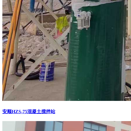
安顺HZS-75混凝土搅拌站