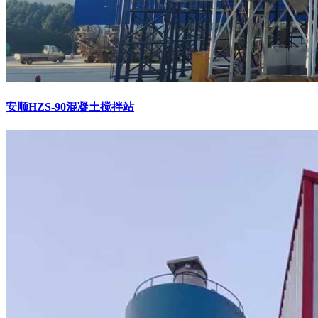
安顺HZS-90混凝土搅拌站