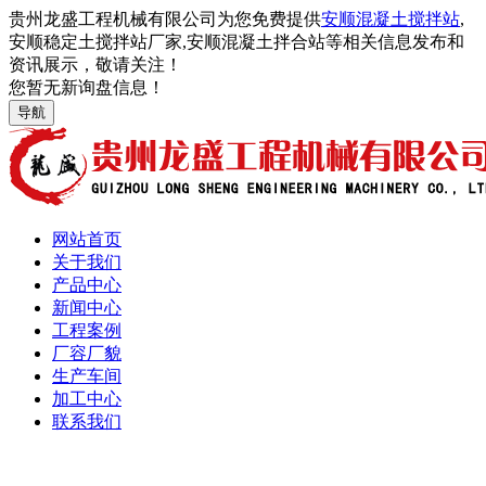
贵州龙盛工程机械有限公司为您免费提供
安顺混凝土搅拌站
,
安顺稳定土搅拌站厂家,安顺混凝土拌合站等相关信息发布和
资讯展示，敬请关注！
您暂无新询盘信息！
导航
网站首页
关于我们
产品中心
新闻中心
工程案例
厂容厂貌
生产车间
加工中心
联系我们