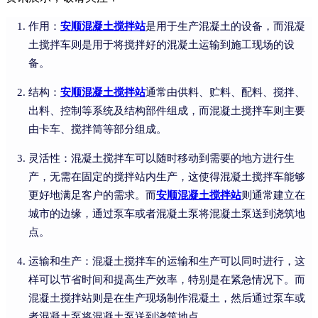
作用：
安顺混凝土搅拌站
是用于生产混凝土的设备，而混凝
土搅拌车则是用于将搅拌好的混凝土运输到施工现场的设
备。
结构：
安顺混凝土搅拌站
通常由供料、贮料、配料、搅拌、
出料、控制等系统及结构部件组成，而混凝土搅拌车则主要
由卡车、搅拌筒等部分组成。
灵活性：混凝土搅拌车可以随时移动到需要的地方进行生
产，无需在固定的搅拌站内生产，这使得混凝土搅拌车能够
更好地满足客户的需求。而
安顺混凝土搅拌站
则通常建立在
城市的边缘，通过泵车或者混凝土泵将混凝土泵送到浇筑地
点。
运输和生产：混凝土搅拌车的运输和生产可以同时进行，这
样可以节省时间和提高生产效率，特别是在紧急情况下。而
混凝土搅拌站则是在生产现场制作混凝土，然后通过泵车或
者混凝土泵将混凝土泵送到浇筑地点。