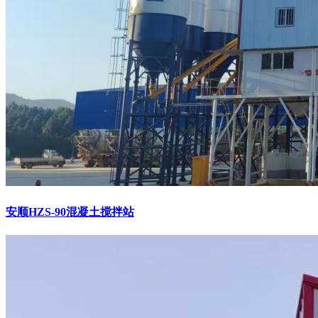
安顺HZS-90混凝土搅拌站