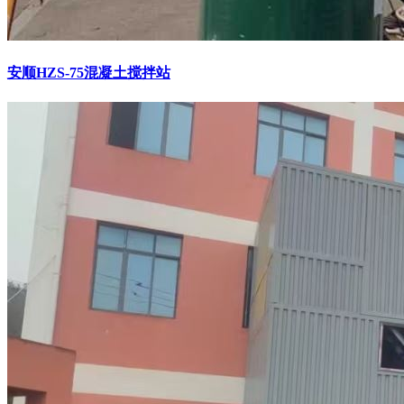
安顺HZS-75混凝土搅拌站