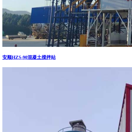
安顺HZS-90混凝土搅拌站