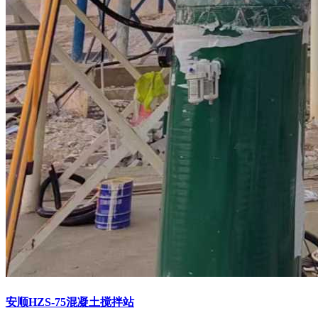
安顺HZS-75混凝土搅拌站