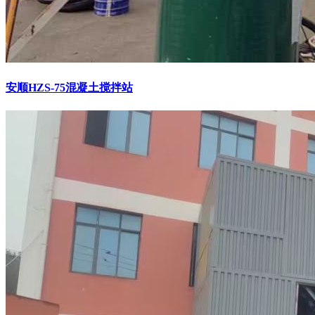
安顺HZS-75混凝土搅拌站