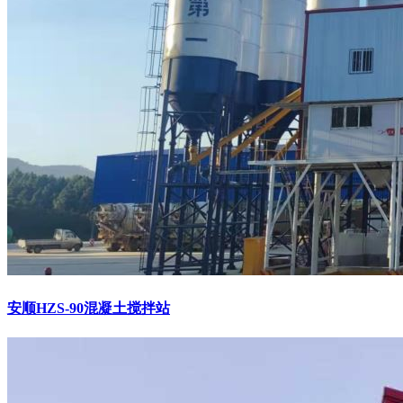
安顺HZS-90混凝土搅拌站